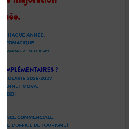
quée.
NE CHAQUE ANNÉE.
 AUTOMATIQUE.
E-TRANSPORT-SCOLAIRE/
COMPLÉMENTAIRES ?
SCOLAIRE 2026-2027
 INTERNET MOVA,
VA.BZH
’AGENCE COMMERCIALE,
 DE L’OFFICE DE TOURISME),