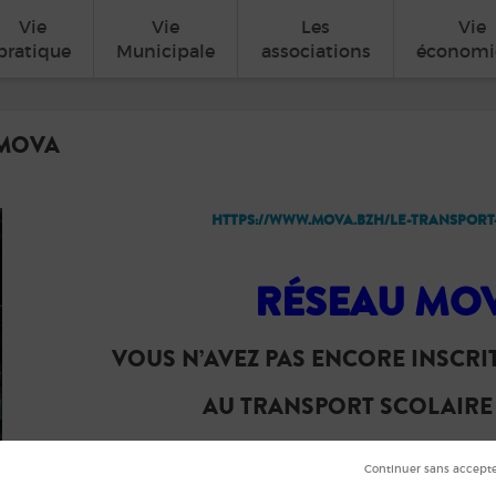
Vie
Vie
Les
Vie
pratique
Municipale
associations
économi
 MOVA
HTTPS://WWW.MOVA.BZH/LE-TRANSPORT
RÉSEAU MO
VOUS N’AVEZ PAS ENCORE INSCRI
AU TRANSPORT SCOLAIRE
Après le 15 juillet 2026, 