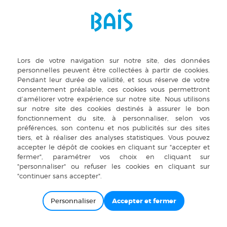
de 40€ sera appli
100 % DES DÉMARCHES SE FONT EN LIG
IL N’Y A PLUS DE RENOUVELLEMENT
RENDEZ-VOUS SUR :
HTTPS://WWW.MOVA.BZH/L
BESOIN D’AIDE OU D’INFORMATIONS 
CONSULTER LE RÈGLEMENT DU TRANSPORT 
LIRE LE MODE D’EMPLOI SUR LE SITE
OU ÉCRIRE À : CONTACT@MO
Personnaliser
L’ÉQUIPE MOVA VOUS ACCUEILLE AUSSI À L
PLACE DU GÉNÉRAL DE GAULLE À VITRÉ (AU-DESSUS