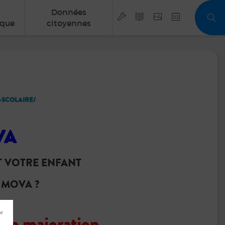
Données
que
citoyennes
-SCOLAIRE/
VA
T VOTRE ENFANT
 MOVA ?
une majoration