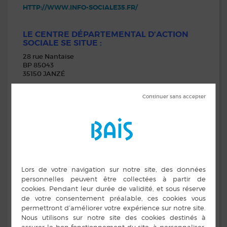
HTTP://WWW.INFO-SOCIALE35.FR/
LE CENTRE DÉPARTEMENTAL D’ACTION
SOCIALE SE SITUE :
28 rue Nantaise
BP 85043
35150 JANZÉ
Tél : 02 22 93 68 00
Le Centre Départemental d’Action Sociale vous
accueille quelles que soient vos préoccupations : santé
ou éducation de votre enfant, vie quotidienne, perte
d’autonomie, maintien à domicile ou celui d’un
proche, handicap…
Le CDAS est un lieu d’écoute et de soutien mais
également d’information et d’orientation.
Préoccupations concernant
:
Santé ou éducation de votre enfant
Votre vie quotidienne
Perte d’autonomie liée à l’âge, maintien à
domicile ou celui d’un proche