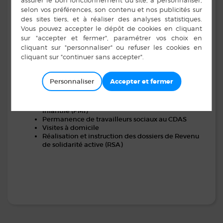
Handicap au quotidien (voir aussi Maison
Départementale des Personnes Handicapées)
MDPH
Vous souhaitez
:
Être informé et orienté
Trouver un lieu d’écoute et de soutien
Bénéficier d’un accompagnement personnalisé
Vous pouvez rencontrer des professionnels sociaux et
Personnaliser
médico-sociaux lors de
:
Consultation de Protection Maternelle et
Infantile (PMI)
Permanence de travailleurs sociaux au CDAS
Visites à domicile
Réalisation et instruction des dossiers de Revenu
de solidarité active (RSA)