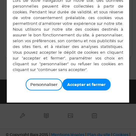
Au niveau du complexe sportif (rue du Trésor) un
terrain de tennis extérieur est libre d’accès pour tous. Il
est juste demandé aux personnes qui utilisent ce court
d’avoir des chaussures appropriées (pas de crampons)…
Personnaliser
© Copyright Bais 2015 |
Mentions légales
|
Plan du site
|
Cookies
|