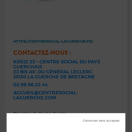
HTTPS://CENTRESOCIAL-LAGUERCHE.FR/
CONTACTEZ-NOUS :
KREIZ 23 – CENTRE SOCIAL DU PAYS
GUERCHAIS
23 BIS AV. DU GÉNÉRAL LECLERC
35130 LA GUERCHE DE BRETAGNE
02.99.96.22.44
ACCUEIL@CENTRESOCIAL-
LAGUERCHE.COM
Direction du Centre Social :
direction@centresocial-laguerche.com
Multi-Accueil « Pas à Pas »