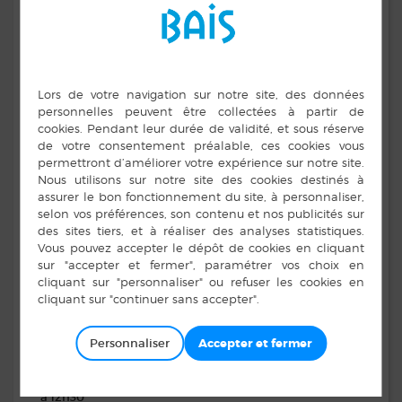
02.99.96.15.27
multiaccueil.mdp@outlook.fr
Espace Jeunes
Place du Champ de Foire
02.99.96.47.04
jeunesse@centresocial-laguerche.com
Animation enfance
ludoperisco@centresocial-laguerche.com
Animation famille
familles@centresocial-laguerche.com
Accueil
Halte garderie – Pause câlins
Consultations médicales infantiles
Massages bébés
NOS HORAIRES :
LE CENTRE SOCIAL EST OUVERT :
Du lundi au mercredi
de 9h à 12h30 et de 13h30 à 17h30
Personnaliser
Le jeudi
L’accueil téléphonique et physique est fermé de 9h00
à 12h30