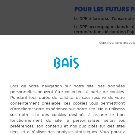
POUR LES FUTURS P
Le RPE informe sur l’ensemble d
Le RPE accompagne dans le rôle
rémunération, déclaration Paj
POUR LES ENFANTS
Le RPE propose des lieux d’évei
aux enfants de moins de 3 ans 
POUR LES ASSISTA
Le RPE les soutient dans leur mé
de rencontre, d’échanges et de 
(conférence, soirées).
Le Relais Petite Enfance 
Service gratuit qui recouvre 1