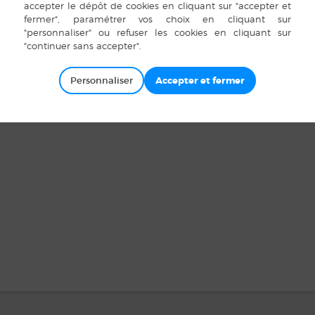
Argentré-du-Plessis, Availles- s
sur-Seiche, La Guerche-de- Bret
Moutiers, Rannée, Saint Germain
CONTACTS
:
Personnaliser
TEL : 02 99 96 59 77
MAIL :
RELAISPETITEENFANC