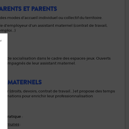
ARENTS ET PARENTS
es modes d’accueil individuel ou collectif du territoire.
 d’employeur d’un assistant maternel (contrat de travail,
emploi…)
l et de socialisation dans le cadre des espaces-jeux. Ouverts
accompagnés de leur assistant maternel.
NTS MATERNELS
tier (droits, devoirs, contrat de travail…) et propose des temps
formations pour enrichir leur professionnalisation
en pratique :
9 communes
: