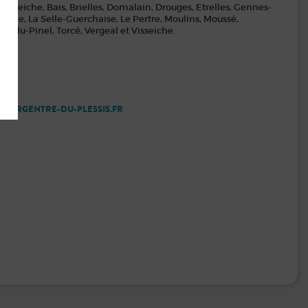
ur- Seiche, Bais, Brielles, Domalain, Drouges, Etrelles, Gennes-
agne, La Selle-Guerchaise, Le Pertre, Moulins, Moussé,
 -du-Pinel, Torcé, Vergeal et Visseiche.
E@ARGENTRE-DU-PLESSIS.FR