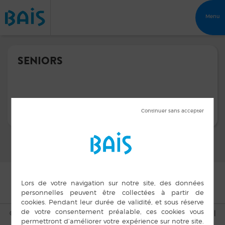
Menu
SENIORS
© Copyright Bais 2015 |
Mentions légales
|
Plan du site
|
Cookies
|
Accès privé