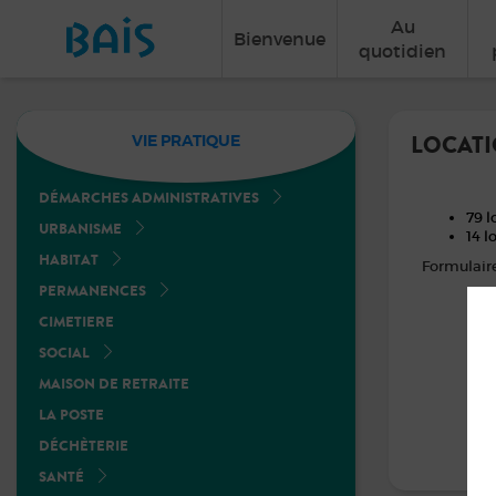
Au
Bienvenue
quotidien
LOCAT
VIE PRATIQUE
DÉMARCHES ADMINISTRATIVES
79 
URBANISME
14 
HABITAT
Formulair
PERMANENCES
CIMETIERE
SOCIAL
MAISON DE RETRAITE
LA POSTE
DÉCHÈTERIE
SANTÉ