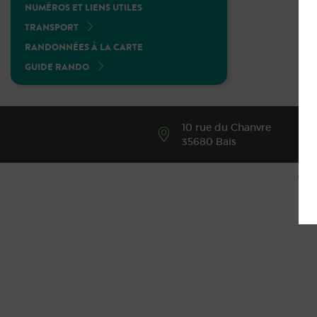
NUMÉROS ET LIENS UTILES
TRANSPORT
RANDONNÉES À LA CARTE
GUIDE RANDO
10 rue du Chanvre
35680 Bais
© Co