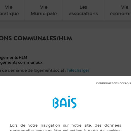
Vie
Vie
Les
Vie
pratique
Municipale
associations
économi
IONS COMMUNALES/HLM
logements HLM
logements communaux
Télécharger
e de demande de logement social :