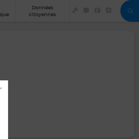
Données
que
citoyennes