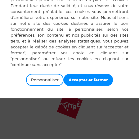
Tél : 02 99 76 30 26
pyright Bais 2015 |
Mentions légales
|
Plan du site
|
Cookies
|
Accès pr
Personnaliser