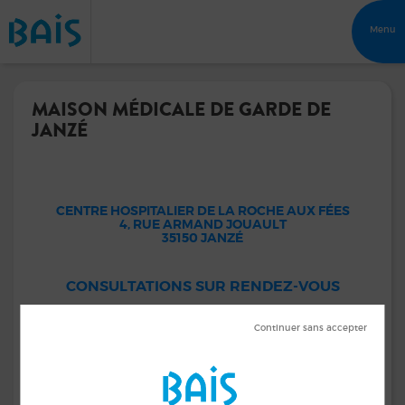
Menu
MAISON MÉDICALE DE GARDE DE
JANZÉ
CENTRE HOSPITALIER DE LA ROCHE AUX FÉES
4, RUE ARMAND JOUAULT
35150 JANZÉ
CONSULTATIONS SUR RENDEZ-VOUS
AU SEIN DU CENTRE HOSPITALIER
CONTACT :
02 99 43 44 45