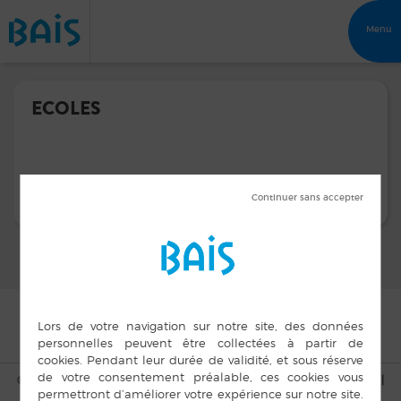
Menu
ECOLES
© Copyright Bais 2015 |
Mentions légales
|
Plan du site
|
Cookies
|
Accès privé