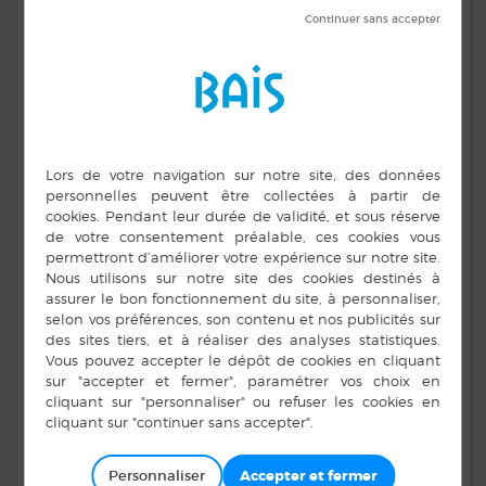
réservation le vendredi entre 9h et 12h
Un tarif unique quelle que soit la distance parcourue. Taxi.com
fonctionne sur les 46 communes de Vitré Communauté.
TARIF POUR UN ALLER SIMPLE : 4 €.
Pour bénéficier du service, vous devez au préalable faire votre
demande d’inscription auprès de Vitré Communauté (bulletin
disponible dans la rubrique « Téléchargements » ou à votre
mairie).
RÉSERVATION AU 02 99 74 32 18
SERVICE DE TRANSPORT VERS LES
STRUCTURES D’ACCUEIL DE JOUR
https://www.vitrecommunaute.org/medias/2018/02/Demande
de-transport-vers-une-structure-daccueil-de-jour.pdf
https://www.vitrecommunaute.org/medias/2024/03/Regleme
Accueil-de-jour.pdf
Ce service permet aux personnes admises dans une structure
d’accueil de jour du territoire de Vitré Communauté de
Personnaliser