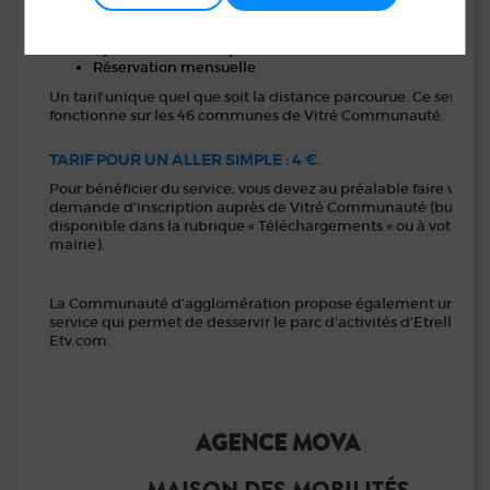
bénéficier d’un transport au départ de leur domicile.
Du lundi au vendredi de 08h30 à 18h30
3 jours d’utilisation par semaine maximum
Réservation mensuelle
Un tarif unique quel que soit la distance parcourue. Ce service
fonctionne sur les 46 communes de Vitré Communauté.
TARIF POUR UN ALLER SIMPLE : 4 €.
Pour bénéficier du service, vous devez au préalable faire votre
demande d’inscription auprès de Vitré Communauté (bulletin
disponible dans la rubrique « Téléchargements » ou à votre
mairie).
La Communauté d’agglomération propose également un
service qui permet de desservir le parc d’activités d’Etrelles :
Etv.com.
AGENCE MOVA