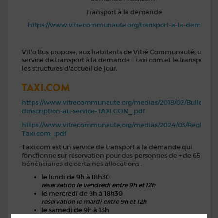
Transport à la demande
https://www.vitrecommunaute.org/transport-a-la-demande
Vit’o Bus propose, aux habitants de Vitré Communauté, un
service de transport à la demande : Taxi.com et le transport ve
les structures d’accueil de jour.
TAXI.COM
https://www.vitrecommunaute.org/medias/2018/02/Bulletin-
dinscription-au-service-TAXI.COM_.pdf
https://www.vitrecommunaute.org/medias/2024/03/Regleme
Taxi.com_.pdf
Taxi.com est un service de transport à la demande qui
fonctionne sur réservation pour des personnes de + de 65 ans 
bénéficiaires de certaines allocations :
le lundi de 9h à 18h30
réservation le vendredi entre 9h et 12h
le mercredi de 9h à 18h30
réservation le mardi entre 9h et 12h
le samedi de 9h à 13h