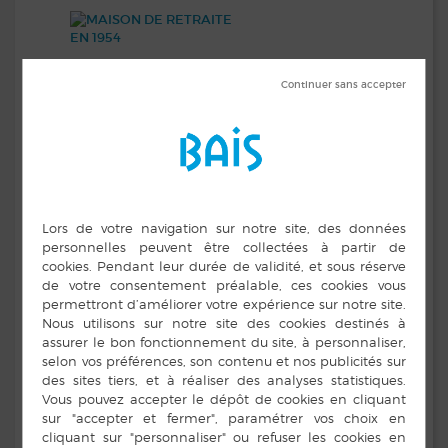
En 1954, l’Abbé Marcel DEHOUX, alors curé de
Bais, entreprend la transformation de l’hospice en
Maison de Retraite. Des travaux importants sont
réalisés pour donner naissance à la maison
actuelle.
Un grand parc est créé en 1969.
En 1969, l’association à but non lucratif est
déclarée à la Préfecture d’Ille et Vilaine.
En 1993, l’établissement prend le nom de « Maison
de Retraite Abbé Marcel DEHOUX ».
Le 1er janvier 2005,
une annexe à la
Maison de Retraite est
ouverte pour 21
adultes handicapés vieillissants. La même année,
l’établissement devient un EHPAD (Établissement
Hébergeant Des Personnes Âgées Dépendantes)
avec 85 lits (dont 2 temporaires). La Maison de
Retraite et le Foyer de Vie accueillent désormais
106 résidents.