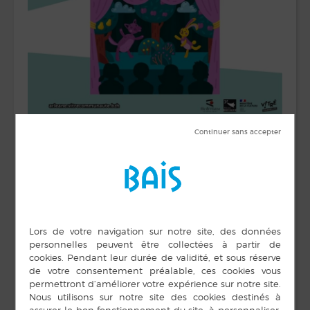
» Toc, toc, toc … Qui est là ? »
Un spectacle créé par Cécile Guimas et Laure
Blanchard (conservatoire de Vitré).
Pour les 0-3 ans.
Inscriptions auprès de la médiathèque.