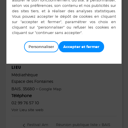
DÉTAILS
ORGANISATEUR
Médiathèque
Date :
Téléphone
14 février
02 99 76 57 10
Heure :
E-mail
10 h 30 min à 11 h 00
min
mediatheque@bais35.f
Personnaliser
r
Voir le site Organisateur
LIEU
Médiathèque
Espace des Fontaines
BAIS
,
35680
+ Google Map
Téléphone
02 99 76 57 10
Voir Lieu site web
Réunion publique liste « BAIS
Festival Am