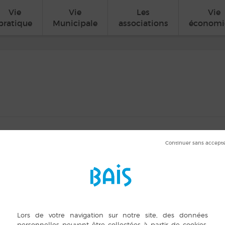
Vie
Vie
Les
Vie
pratique
Municipale
associations
économi
créatif
in