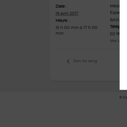
Médiath
Date :
Espace d
19 avril 2017
BAIS
,
35
Heure :
Télépho
15 h 00 min à 17 h 00
min
02 99 76
Voir Lieu
Don du sang
© Co