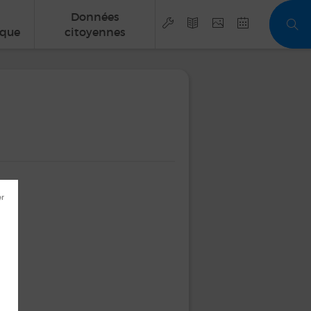
Données
que
citoyennes