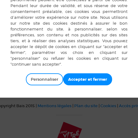
èque
es Fontaines
680
ne
 57 10
 site web
Personnaliser
pyright Bais 2015 |
Mentions légales
|
Plan du site
|
Cookies
|
Accès pr