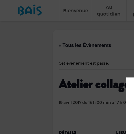
Au
Bienvenue
quotidien
« Tous les Évènements
Cet évènement est passé.
Atelier collage 
19 avril 2017 de 15 h 00 min
à
17 h 00 m
DÉTAILS
LIEU