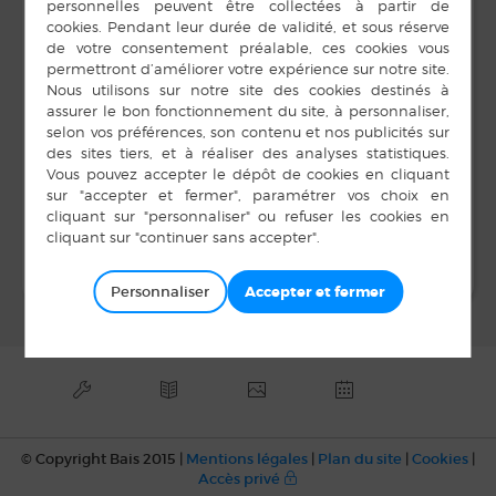
02 23 55 51 44
10 h 40 min à 12 h 00
E-mail
min
clic.rocheauxfees@ora
nge.fr
LIEU
Salle Unisson
Atelier sommeil
Bal Bais 35 Danses et Loisirs
Personnaliser
© Copyright Bais 2015 |
Mentions légales
|
Plan du site
|
Cookies
|
Accès privé