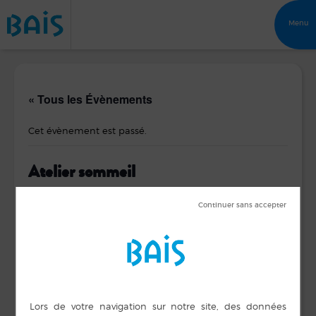
Menu
« Tous les Évènements
Cet évènement est passé.
Atelier sommeil
26 septembre 2019 de 10 h 40 min
à
12 h 00 min
DÉTAILS
ORGANISATEUR
CLIC DE LA ROCHE
Date :
AUX FEES
26 septembre 2019
Téléphone
Heure :