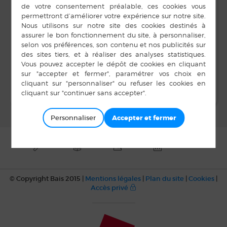
8 h 00 min à 17 h 00
min
LIEU
Salle Unisson
Repas
Chasse aux oeufs
Personnaliser
© Copyright Bais 2015 |
Mentions légales
|
Plan du site
|
Cookies
|
Accès privé