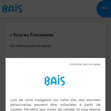
Menu
« Tous les Évènements
Cet évènement est passé.
Bal
23 avril 2017 de 8 h 00 min
à
17 h 00 min
DÉTAILS
ORGANISATEUR
Unisson Musique
Date :
Solidarité
23 avril 2017
Heure :