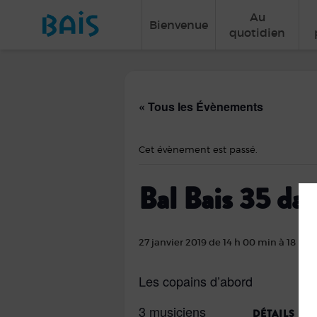
Au
Bienvenue
quotidien
« Tous les Évènements
Cet évènement est passé.
Bal Bais 35 dans
27 janvier 2019 de 14 h 00 min
à
18 h 0
Les copains d’abord
3 musiciens
DÉTAILS