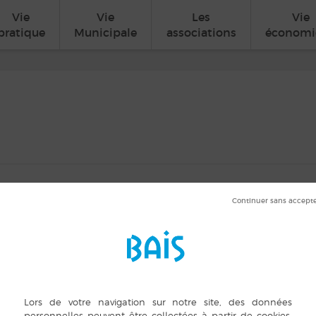
Vie
Vie
Les
Vie
pratique
Municipale
associations
économi
es et loisirs
0 min
LIEU
ORGANISATEUR