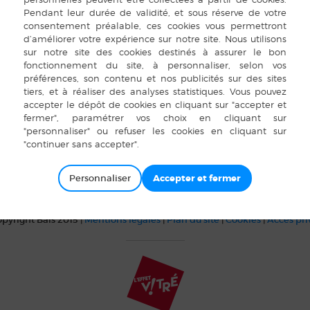
Salle Unisson
Bais 35 Danses et Loisir
19
à 18 h 00
Personnaliser
pyright Bais 2015 |
Mentions légales
|
Plan du site
|
Cookies
|
Accès pr