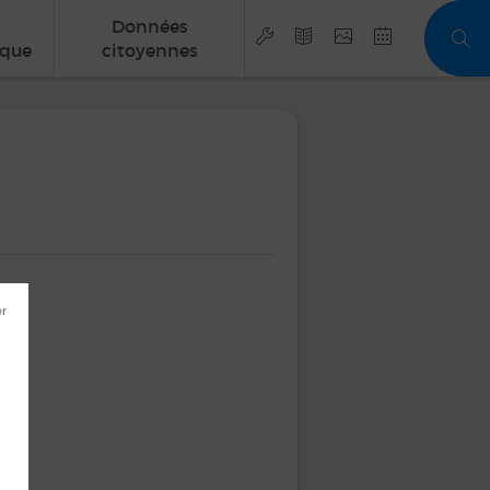
Données
que
citoyennes