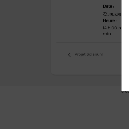
Date :
27 janvier 20
Heure :
14 h 00 min 
min
Projet Solarium
© Co