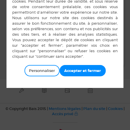
14 h 00 min à 17 h 00
min
LIEU
Salle Unisson
Portes ouvertes Ecole
Loto APEL – Ecole
Notre Dame
Notre Dame
Personnaliser
© Copyright Bais 2015 |
Mentions légales
|
Plan du site
|
Cookies
|
Accès privé