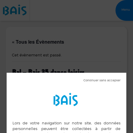
Menu
« Tous les Évènements
Cet évènement est passé.
Bal – Bais 35 danse loisirs
18 mars 2018 de 14 h 00 min
à
17 h 00 min
DÉTAILS
ORGANISATEUR
Bais 35 Danses et
Date :
Loisirs
18 mars 2018
Heure :