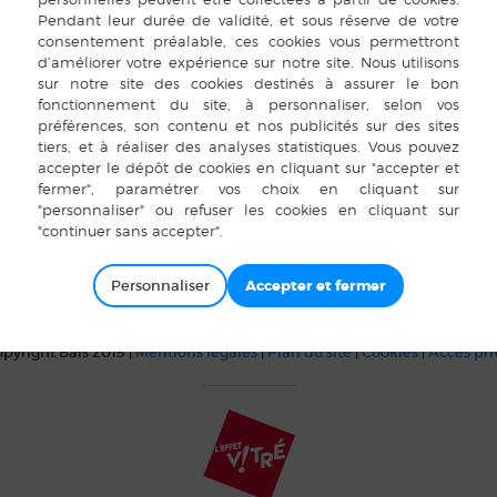
Salle Unisson
Bais 35 Danse
e :
février 2019
re :
h 00 min à 18 h 00
n
Personnaliser
pyright Bais 2015 |
Mentions légales
|
Plan du site
|
Cookies
|
Accès pr