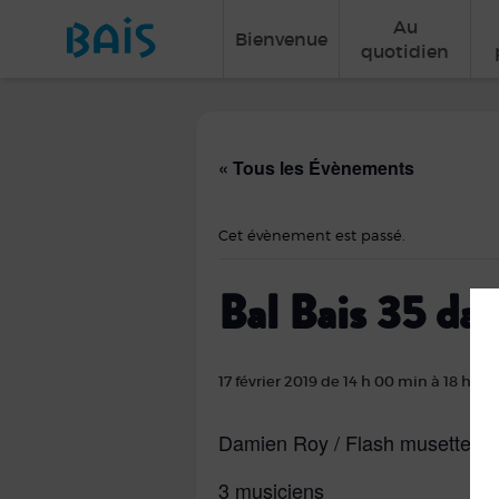
Au
Bienvenue
quotidien
« Tous les Évènements
Cet évènement est passé.
Bal Bais 35 dans
17 février 2019 de 14 h 00 min
à
18 h 00
Damien Roy / Flash musette
3 musiciens
DÉ