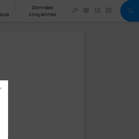
Données
que
citoyennes
EUR