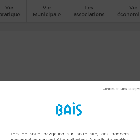
Vie
Vie
Les
Vie
pratique
Municipale
associations
économi
es et loisirs
 min
TAILS
LIEU
ORGANISAT