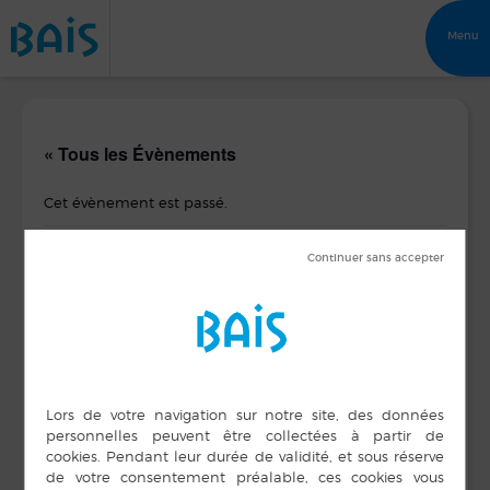
Menu
« Tous les Évènements
Cet évènement est passé.
Bal Club de l’Espérance
17 novembre 2016
DÉTAILS
ORGANISATEUR
Club de L’Espérance
Date :
17 novembre 2016