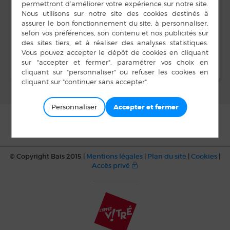
LIEU
Salle Unisson
Bal Bais 35 Danse
Cabaret US Bais
Football
Loisirs
Personnaliser
© Copyright Bais 2015 |
Mentions légales
|
Plan du site
|
Cookies
|
Accès privé