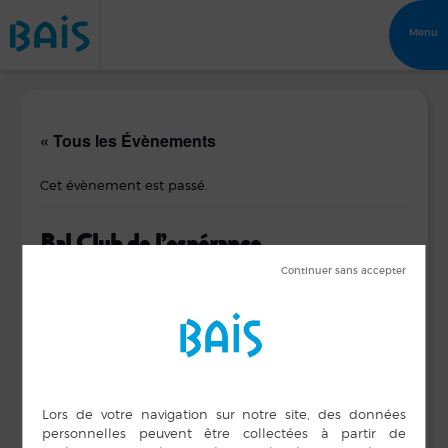
Menu
« Tous les Évènements
Cet évènement est passé.
Bal Club de l’espérance
15 février 2018 de 15 h 00 min
à
18 h 00 min
DÉTAILS
ORGANISATEUR
Bal Club de
Date :
l’Espérance
15 février 2018
Heure :