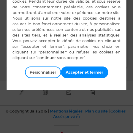
15 h 00 min à 18 h 00
min
LIEU
Salle Unisson
Loto – Bais Activités
Théâtre Bais Asso
Théâtre
Loisirs
Personnaliser
© Copyright Bais 2015 |
Mentions légales
|
Plan du site
|
Cookies
|
Accès privé