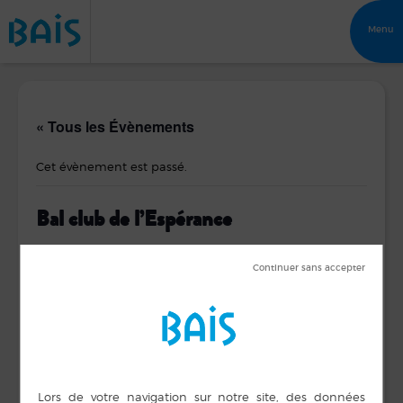
Menu
« Tous les Évènements
Cet évènement est passé.
Bal club de l’Espérance
15 août 2019 de 14 h 00 min
à
18 h 00 min
Guy ROBERTO
DÉTAILS
ORGANISATEUR
Bal Club de
Date :