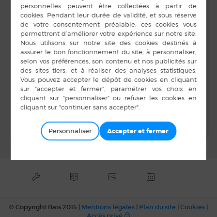
l’Espérance
15 août 2019
Heure :
14 h 00 min à 18 h 00
min
LIEU
Salle Unisson
Espritzen35 c’est la
Bal club de
l’Espérance
rentrée
Personnaliser
© Copyright Bais 2015 |
Mentions légales
|
Plan du site
|
Cookies
|
Accès privé