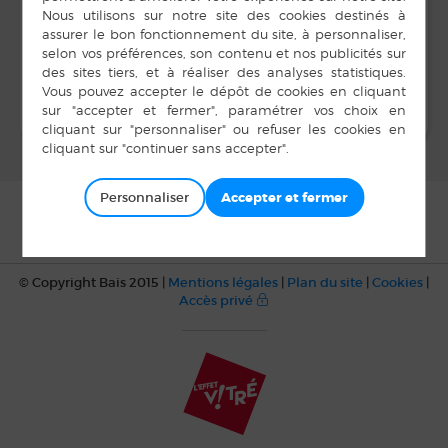
LIEU
Salle Unisson
Loto Art Décor
Bébés lecteurs
Personnaliser
© Copyright Bais 2015 |
Mentions légales
|
Plan du site
|
Cookies
|
Accès privé