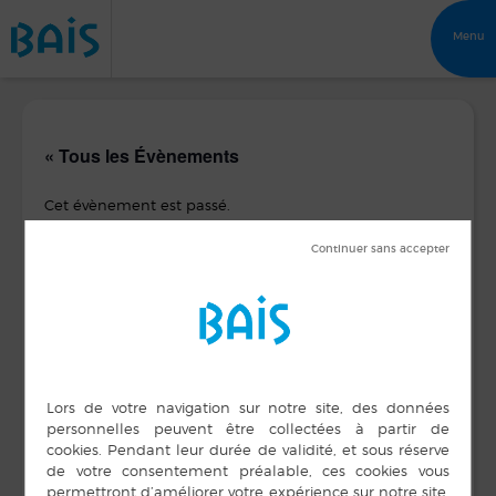
Menu
« Tous les Évènements
Cet évènement est passé.
Bal Club de l’Espérance
17 mars 2016
DÉTAILS
ORGANISATEUR
Club de L’Espérance
Date :
17 mars 2016