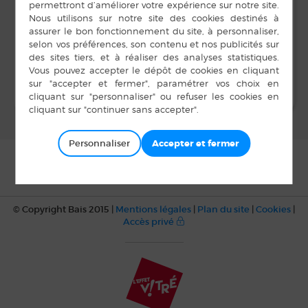
LIEU
Salle Unisson
Bal Mouvement des
lâcher spécial
grosses truites
Ainés ruraux
Personnaliser
© Copyright Bais 2015 |
Mentions légales
|
Plan du site
|
Cookies
|
Accès privé