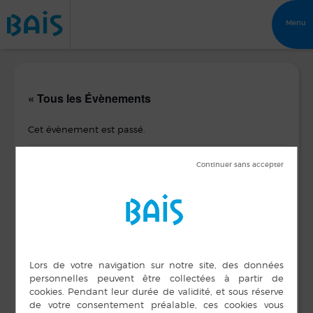
Menu
« Tous les Évènements
Cet évènement est passé.
Bal Club de l’Espérance
19 mai 2016
DÉTAILS
ORGANISATEUR
Club de L’Espérance
Date :
19 mai 2016