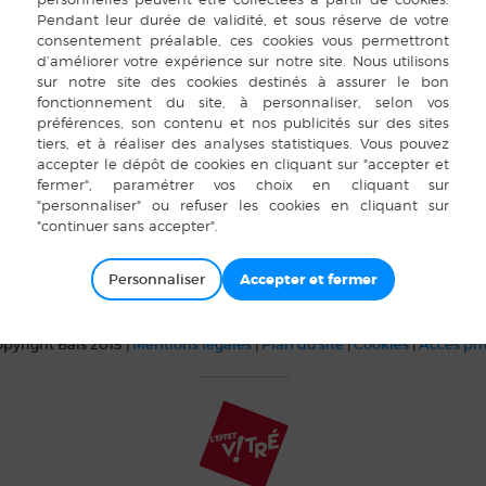
isson
Club de L’Espérance
Personnaliser
pyright Bais 2015 |
Mentions légales
|
Plan du site
|
Cookies
|
Accès pr