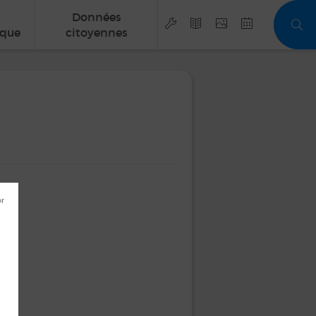
Données
que
citoyennes