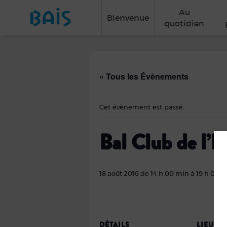
Au
Bienvenue
quotidien
« Tous les Évènements
Cet évènement est passé.
Bal Club de l’
18 août 2016 de 14 h 00 min
à
19 h 00 
DÉTAILS
LIEU