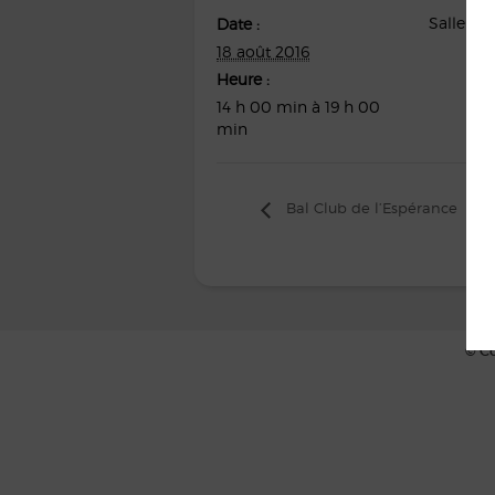
Salle Un
Date :
18 août 2016
Heure :
14 h 00 min à 19 h 00
min
Bal Club de l’Espérance
© Co