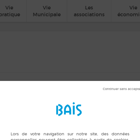
Vie
Vie
Les
Vie
pratique
Municipale
associations
économi
Espérance
min
ORGANISATEUR