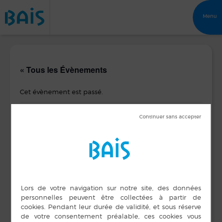
Menu
« Tous les Évènements
Cet évènement est passé.
Banquet Club de l’Espérance
7 avril 2016
DÉTAILS
ORGANISATEUR
Club de L’Espérance
Date :
7 avril 2016