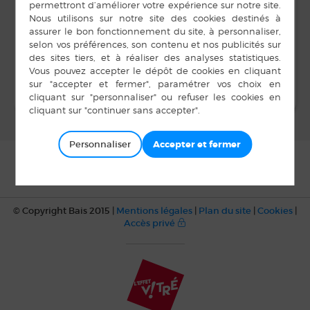
LIEU
Salle Unisson
Atelier Origami Les
Bal Unisson Musique
Solidarité
lapins Manga
Personnaliser
© Copyright Bais 2015 |
Mentions légales
|
Plan du site
|
Cookies
|
Accès privé