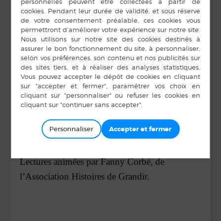
Vendredi 5 mai 2023
à
11h00
à la médiathèque.
Pour les enfants de 0 à 3 ans,
accompagnés d’un adulte.
Personnaliser
Sur inscription.
Lectures animées par Fanny Corbé, de
l’Association Histoires de Grandir.