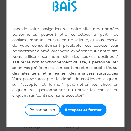
DÉTAILS
Date :
29 mars 2018
Heure :
11 h 00 min à 11 h 30 min
Personnaliser
Soirée comique Jaoset
Atelier
bricolage
D’LAINTI