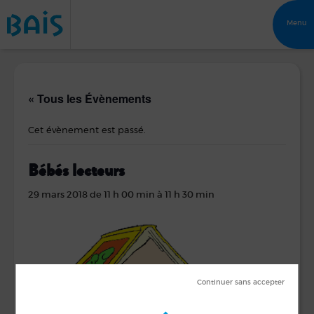
Menu
« Tous les Évènements
Cet évènement est passé.
Bébés lecteurs
29 mars 2018 de 11 h 00 min
à
11 h 30 min