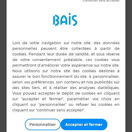
DÉTAILS
LIEU
Médiathèque
Date :
Espace des Fontaines
21 juin 2025
BAIS
,
35680
Heure :
Téléphone
9 h 45 min à 10 h 15
Personnaliser
min
02 99 76 57 10