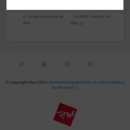
Voir Lieu site web
Le petit marché de
Le petit marché de
Bais
Bais
© Copyright Bais 2015 |
Mentions légales
|
Plan du site
|
Cookies
|
Accès privé