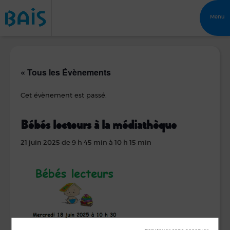
Menu
« Tous les Évènements
Cet évènement est passé.
Bébés lecteurs à la médiathèque
21 juin 2025 de 9 h 45 min
à
10 h 15 min