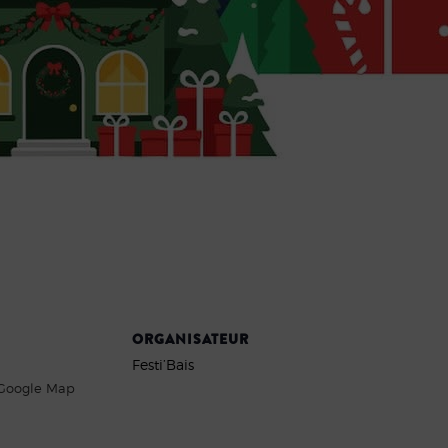
ORGANISATEUR
Festi’Bais
 Google Map