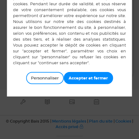
Espace des Fontaines
20 octobre 2018
BAIS
,
35680
Heure :
Téléphone
14 h 00 min à 17 h 00
min
02 99 76 57 10
Voir Lieu site web
Bal Unisson Musique
Bal Club de
l’Espérance
Solidarité
Personnaliser
© Copyright Bais 2015 |
Mentions légales
|
Plan du site
|
Cookies
|
Accès privé