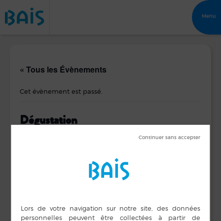
Menu
« Tous les Évènements
Cet évènement est passé.
Dégustation
20 octobre 2018 de 14 h 00 min
à
17 h 00 min
de produits locaux par le LOCAVOR d’Etrelles
DÉTAILS
LIEU
Médiathèque
Date :