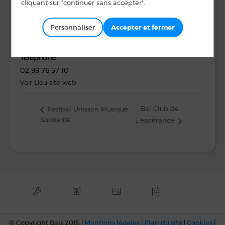
LIEU
Médiathèque
Personnaliser
Espace des Fontaines
BAIS
,
35680
Téléphone
02 99 76 57 10
Voir Lieu site web
Bal Club de
Festival Unisson Musique
Solidarité
L’espérance
© Copyright Bais 2015 |
Mentions légales
|
Plan du site
|
Cookies
|