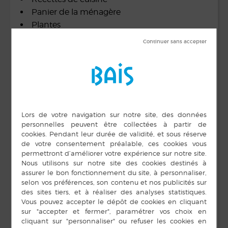
Panier de la ménagère
Plantes
Trombinoscope
Vues touristiques
Flore et Faune
Tenue colorée exigée !!!
DÉTAILS
ORGANISATEUR
Médiathèque
Début :
Téléphone
13 septembre 2016 de
10 h 00 min
02 99 76 57 10
Fin :
E-mail
24 septembre 2016 de
mediatheque@bais35.f
12 h 00 min
r
Voir le site Organisateur