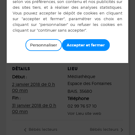
Salle des expositions
Gratuit, tout public
Collection hétéroclite du savoir : un condensé
d’inédit et d’extraordinaire
Personnaliser
DÉTAILS
LIEU
Médiathèque
Début :
Espace des Fontaines
2 janvier 2018 de 0 h
00 min
BAIS
,
35680
Fin :
Téléphone
31 janvier 2018 de 0 h
02 99 76 57 10
00 min
Voir Lieu site web
Bébés lecteurs
Bébés lecteurs