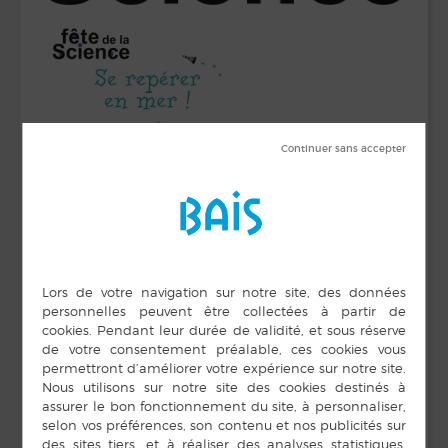
DÉTAILS
ORGANISATEUR
Médiathèque
Date :
Téléphone
4 octobre 2024
02 99 76 57 10