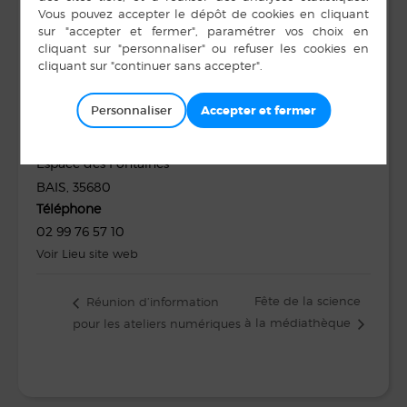
Heure :
E-mail
17 h 00 min à 18 h 30
min
mediatheque@bais35.f
r
Voir le site Organisateur
Personnaliser
LIEU
Médiathèque
Espace des Fontaines
BAIS
,
35680
Téléphone
02 99 76 57 10
Voir Lieu site web
Fête de la science
Réunion d’information
à la médiathèque
pour les ateliers numériques