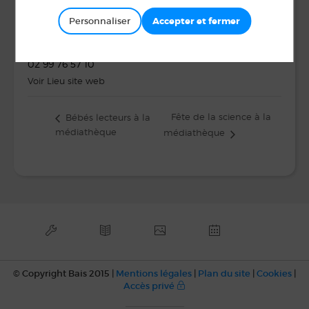
Espace des Fontaines
Personnaliser
BAIS
,
35680
Téléphone
02 99 76 57 10
Voir Lieu site web
Fête de la science à la
Bébés lecteurs à la
médiathèque
médiathèque
© Copyright Bais 2015 |
Mentions légales
|
Plan du site
|
Cookies
|
Accès privé