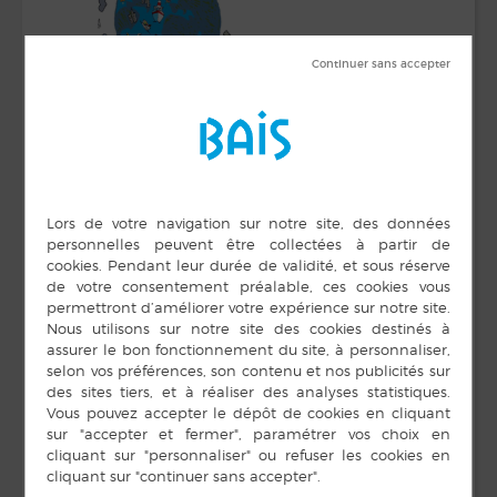
DÉTAILS
ORGANISATEUR
Médiathèque
Date :
Téléphone
18 octobre 2024
02 99 76 57 10
Heure :
E-mail
17 h 00 min à 18 h 30
min
mediatheque@bais35.f
r
Voir le site Organisateur
LIEU
Médiathèque