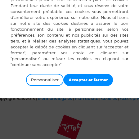
 sports
Amicale Laïque
80
France
Personnaliser
pyright Bais 2015 |
Mentions légales
|
Plan du site
|
Cookies
|
Accès pr