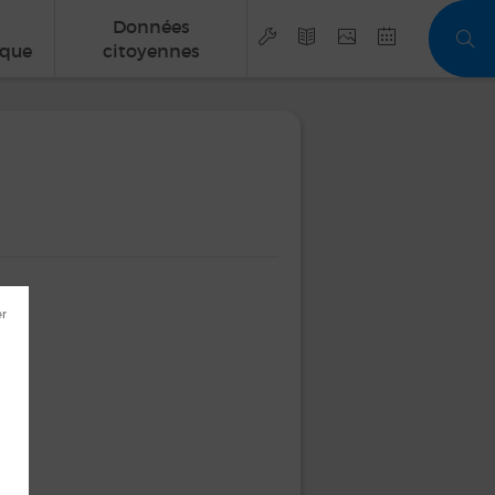
Données
que
citoyennes