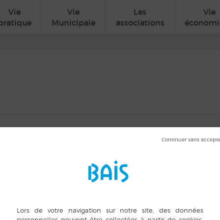
Vie
Vie
Les
Vie
pratique
Municipale
associations
économi
 Jacques Prévert
in
ORGANISATEUR