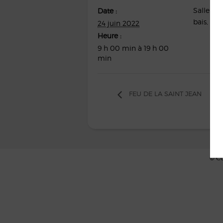
Salle des
Date :
bais
,
356
24 juin 2022
Heure :
9 h 00 min à 19 h 00
min
FEU DE LA SAINT JEAN
© Co