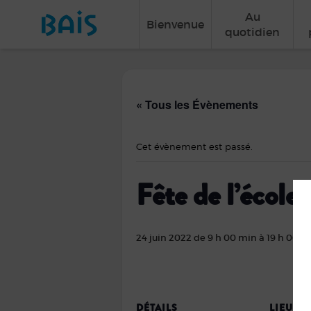
Au
Bienvenue
quotidien
« Tous les Évènements
Cet évènement est passé.
Fête de l’école
24 juin 2022 de 9 h 00 min
à
19 h 00 m
DÉTAILS
LIEU