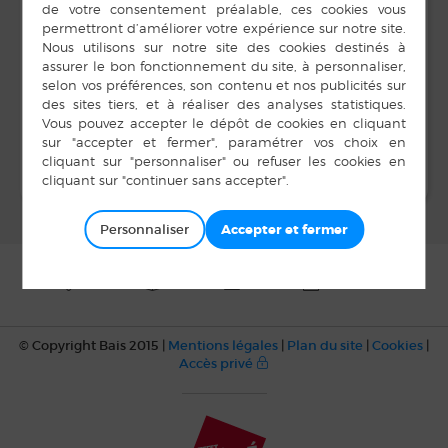
Heure :
8 h 00 min à 17 h 00 min
Exposition d’appareils
Celtic Truck
Show 2024
photographiques à la
médiathèque
Personnaliser
© Copyright Bais 2015 |
Mentions légales
|
Plan du site
|
Cookies
|
Accès privé