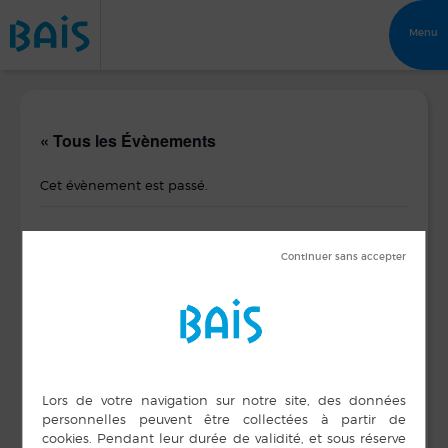
Menu
« Tous les Évènements
Cet évènement est passé.
Journées du patrimoine à la
médiathèque – Atelier calligraphie
14 septembre 2024 de 8 h 00 min
à
17 h 00 min
DÉTAILS
Date :
14 septembre 2024