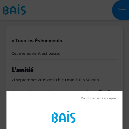
Menu
« Tous les Évènements
Cet évènement est passé.
L’amitié
21 septembre 2019 de 10 h 30 min
à
11 h 30 min
Atelier philo pour les 6 -14ans animé par Estelle
Lemoine
sur inscription, gratuit
10 enfants maximum