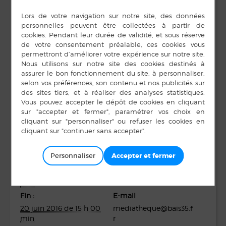
Une exposition autour du changement climatique
ou comment développer « une nouvelle planète
attitude »
Du 10 mai au 20 juin 2016 à la médiathèque de
Bais
Exposition gratuite tout public en partenariat avec la
Médiathèque Départementale
DÉTAILS
ORGANISATEUR
Personnaliser
Médiathèque
Début :
Téléphone
10 mai 2016 de 15 h 00
min
02 99 76 57 10
Fin :
E-mail
20 juin 2016 de 15 h 00
mediatheque@bais35.f
min
r