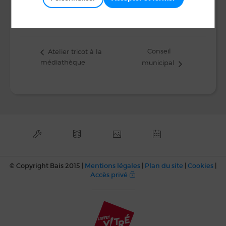
Téléphone
06 27 28 03 36
Conseil
Atelier tricot à la
médiathèque
municipal
© Copyright Bais 2015 |
Mentions légales
|
Plan du site
|
Cookies
|
Accès privé