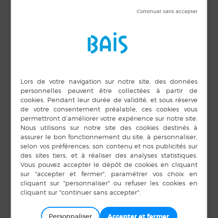
DÉTAILS
ORGANISATEUR
Producteurs locaux
Date :
15 mai 2025
Heure :
16 h 30 min à 19 h 00
min
LIEU
Place de la fontaine
Place de la Fontaine
Personnaliser
Bais
,
35680