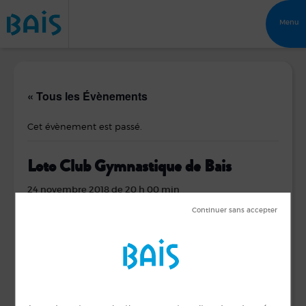
Menu
« Tous les Évènements
Cet évènement est passé.
Loto Club Gymnastique de Bais
24 novembre 2018 de 20 h 00 min
Animé par Breizh LOTO
DÉTAILS
ORGANISATEUR
Gymnastique
Date :