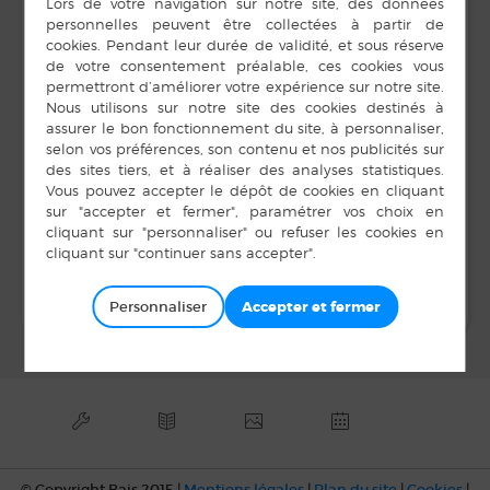
volontaire
24 novembre 2018
Téléphone
Heure :
02 56 53 80 47
20 h 00 min
E-mail
lucie-renou@sfr.fr
LIEU
Salle Unisson
Bal Unisson Musique et
Bal Bais 35 Danse
Loisirs
Solidarité
Personnaliser
© Copyright Bais 2015 |
Mentions légales
|
Plan du site
|
Cookies
|