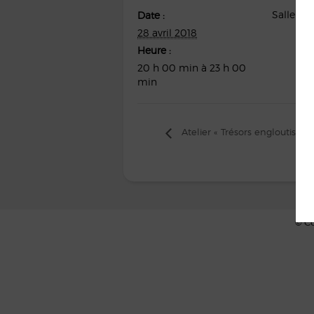
Salle Un
Date :
28 avril 2018
Heure :
20 h 00 min à 23 h 00
min
Atelier « Trésors engloutis »
© Co