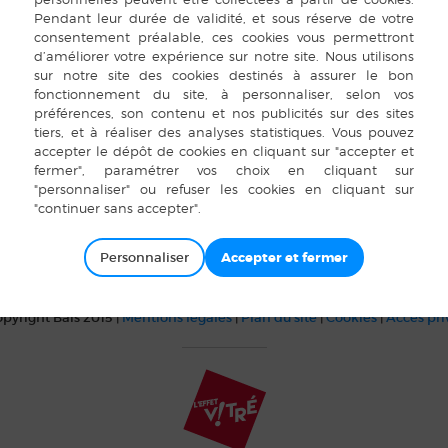
isson
US BAIS (Laurent LIGER)
Téléphone
02 99 76 55 74
Personnaliser
pyright Bais 2015 |
Mentions légales
|
Plan du site
|
Cookies
|
Accès pr