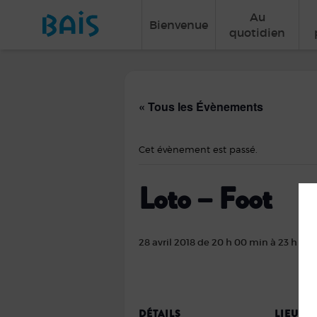
Au
Bienvenue
quotidien
« Tous les Évènements
Cet évènement est passé.
Loto – Foot
28 avril 2018 de 20 h 00 min
à
23 h 00
DÉTAILS
LIEU