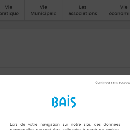
Vie
Vie
Les
Vie
pratique
Municipale
associations
économi
 min
ORGANISATEUR