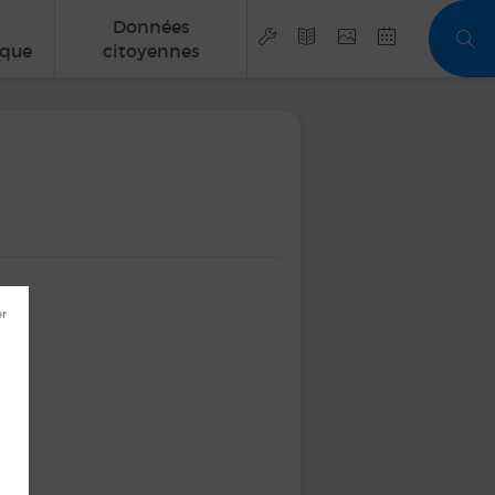
Données
que
citoyennes