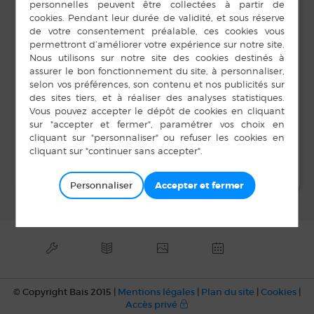
06 27 28 03 36
20 h 00 min à 22 h 00
E-mail
min
amicalelaiquebais@g
mail.com
Voir le site Organisateur
LIEU
Salle Unisson
Conseil municipal
Bal
Personnaliser
© Copyright Bais 2015 |
Mentions légales
|
Plan du site
|
Cookies
|
Accès privé