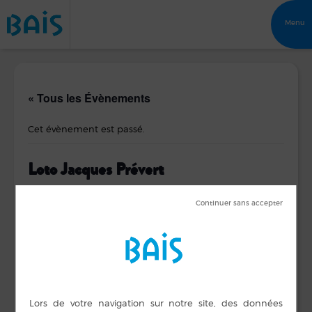
Menu
« Tous les Évènements
Cet évènement est passé.
Loto Jacques Prévert
4 février 2017 de 20 h 00 min
à
22 h 00 min
DÉTAILS
ORGANISATEUR
Amicale Laïque
Date :
Jacques Prévert
4 février 2017
Téléphone
Heure :