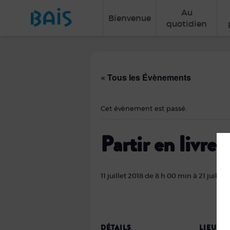
Au
Bienvenue
quotidien
« Tous les Évènements
Cet évènement est passé.
Partir en livres
11 juillet 2018 de 8 h 00 min
à
21 juille
DÉTAILS
LIEU