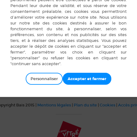
èque
es Fontaines
680
ne
 57 10
 site web
évert
Personnaliser
pyright Bais 2015 |
Mentions légales
|
Plan du site
|
Cookies
|
Accès pr