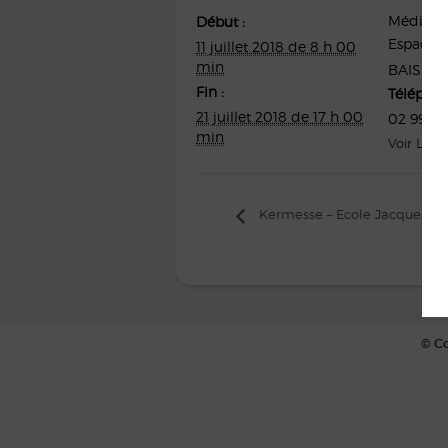
Médiath
Début :
Espace d
11 juillet 2018 de 8 h 00
min
BAIS
,
35
Fin :
Télépho
21 juillet 2018 de 17 h 00
02 99 76
min
Voir Lieu
Kermesse – Ecole Jacques Pr
© Co