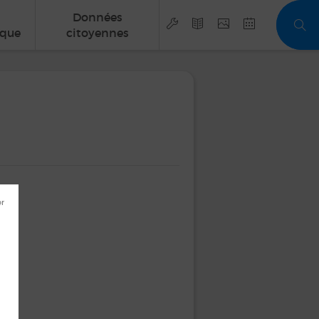
Données
que
citoyennes