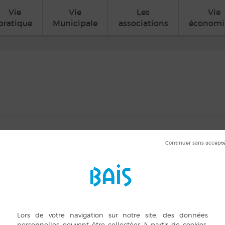
Vie
Vie
Les
Vie
pratique
Municipale
associations
économi
t 2018 de 17 h 00 min