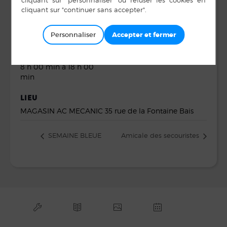
DÉTAILS
ORGANISATEUR
AC MECANIC
Date :
Personnaliser
15 octobre 2023
Heure :
8 h 00 min à 18 h 00
min
LIEU
MAGASIN AC MECANIC 35 rue de la Fontaine Bais
SEMAINE BLEUE
Amicale des secouristes