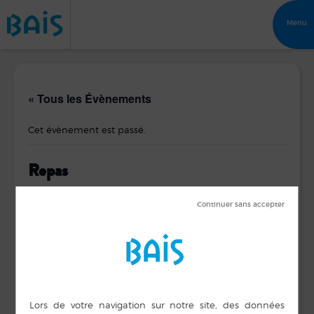
Menu
« Tous les Évènements
Cet évènement est passé.
Repas
29 avril 2017 de 8 h 00 min
à
17 h 00 min
DÉTAILS
ORGANISATEUR
Amicale Laïque
Date :
Jacques Prévert
29 avril 2017
Téléphone
Heure :