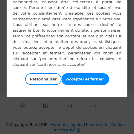
06 27 28 03 36
8 h 00 min à 17 h 00
E-mail
min
amicalelaiquebais@g
mail.com
Voir le site Organisateur
LIEU
Salle Unisson
Atelier le soleil a RDV avec la lune
Bal
Personnaliser
© Copyright Bais 2015 |
Mentions légales
|
Plan du site
|
Cookies
|
Accès privé