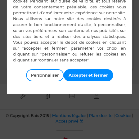
02 99 76 58 06
19 h 00 min
E-mail
apel.bais@gmail.com
LIEU
Salle Unisson
Réveillon – Club de l’Espérance
Bal
Personnaliser
© Copyright Bais 2015 |
Mentions légales
|
Plan du site
|
Cookies
|
Accès privé