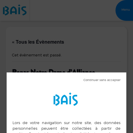
Menu
« Tous les Évènements
Cet évènement est passé.
Repas Notre Dame d’Alliance
28 janvier 2017 de 19 h 00 min
DÉTAILS
ORGANISATEUR
APEL ECOLE NOTRE
Date :
DAME D’ALLIANCE
28 janvier 2017
Téléphone
Heure :