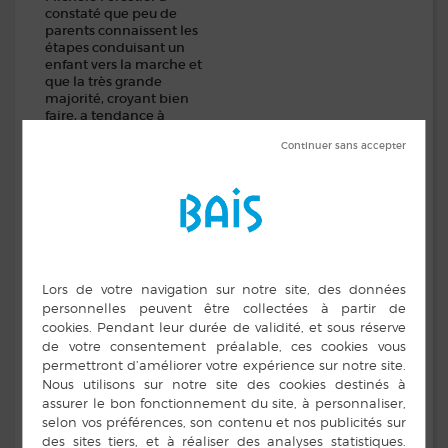
constaté que peu de
parents connaissent les
étapes conduisant un
enfant vers la marche et
que la très grande
majorité, croyant bien
faire, a tendance à
proposer trop tôt les
positions assises et
debout. Elle a observé les
« dégâts » provoqués par
ces stimulations :
position assise figée,
bébé se déplaçant en
glissant sur les fesses,
bébé qui ne veut pas « se
lâcher », bébé qui ne sait
pas se protéger… S’étant
spécialisée dans la
rééducation pédiatrique
et devant les résultats
obtenus auprès de tous
ces bébés, elle a acquis la
conviction qu’il fallait
informer de manière
simple et pédagogique