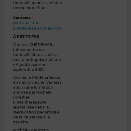
motricité pour les enfants
de moins de 3 ans.
Contacts :
06 46 82 18 98
apetitspas35@gmail.com
À PETITS PAS
Vanessa CHÉDEMAIL,
intervenante en
motricité libre a créé sa
micro-entreprise libérale
« A petits pas » en
septembre 2021.
Auxiliaire Petite Enfance
en micro-crèche, Vanessa
a suivi une formation
animée par Michèle
Forestier,
kinésithérapeute
spécialisée dans la
rééducation pédiatrique
de la naissance à la
marche.
Michèle Forestier a