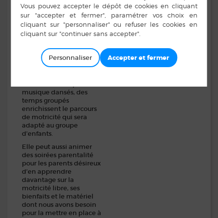
l’entourage des bébés,
depuis les parents
jusqu’aux professionnels…
Vanessa vous propose
des ateliers de motricité
pour les enfants de
Personnaliser
moins de 3 ans
accompagnés de leurs
parents. Pendant ces
ateliers des temps de
musique dansés, des
temps groupés
enrichissent le parcours
de motricité qui sera
adapté au groupe
d’enfants.
Elle peut aussi animer
des soirées parentalité
pour les parents désireux
d’en apprendre
davantage sur la
motricité libre, ses
bienfaits et le matériel
dont nous avons besoin
pour la mettre en place à