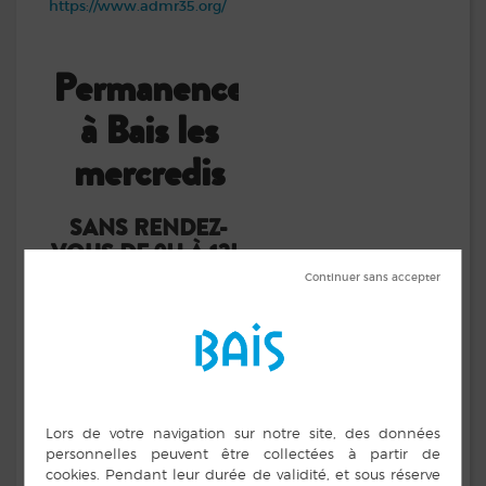
https://www.admr35.org/
Permanence
à Bais les
mercredis
SANS RENDEZ-
VOUS
DE 9H À 12H
SUR RENDEZ-
VOUS
DE 14H À
17H
LES AUTRES