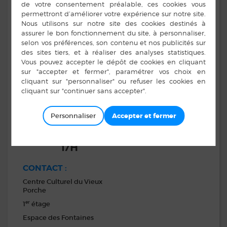
JOURS,
PERMANENCES À
LA GUERCHE-DE-
BRETAGNE
SANS RENDEZ-
VOUS DE 9H À 12H
Personnaliser
SUR RENDEZ-
VOUS DE 14H À
17H
CONTACT :
Centre Culturel du Vieux
Porche
er
1
étage
Espace des Fontaines