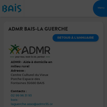
Menu
ADMR BAIS-LA GUERCHE
RETOUR À L'ANNUAIRE
ADMR - Aide à domicile en
milieu rural
Adresse :
Centre Culturel du Vieux
Porche Espace des
Fontaines 35680 BAIS
Contacts :
02 99 96 31 93
bais-
laguerche.asso@admr35.org