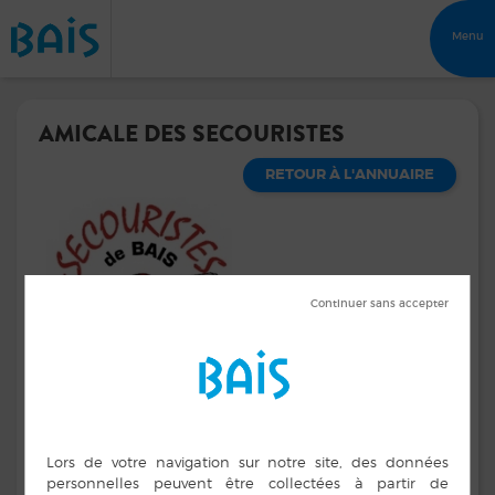
Menu
AMICALE DES SECOURISTES
RETOUR À L'ANNUAIRE
Président
Loic GILBERT