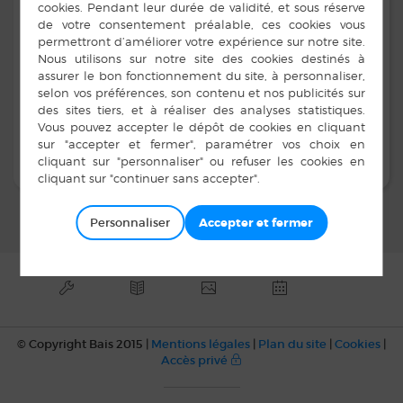
Adresse :
Contacts :
06 68 87 67 15
EN COURS DE
RÉACTUALISATION
Personnaliser
© Copyright Bais 2015 |
Mentions légales
|
Plan du site
|
Cookies
|
Accès privé