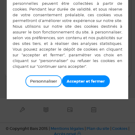
démoussage de bardages et panneaux solaires,
décapage de sols, injection extraction de tapis et de
moquettes
Guillaume CHEVRIER
Contacts :
06 61 65 10 91
Le service de nettoyage Breizh VT
Personnaliser
© Copyright Bais 2015 |
Mentions légales
|
Plan du site
|
Cookies
|
Accès privé