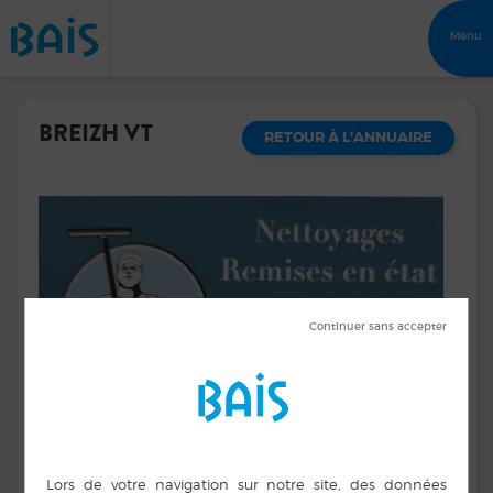
Menu
BREIZH VT
RETOUR À L'ANNUAIRE
Service de nettoyage
Nettoyage de vitres, remise en état après travaux,